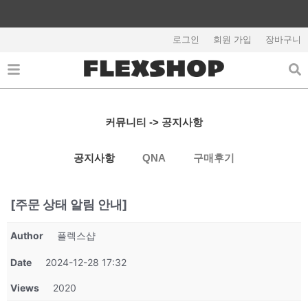
콘
텐
회원가입시 5,000원 쿠폰지급
츠
로그인
회원 가입
장바구니
로
건
너
뛰
기
커뮤니티 -> 공지사항
공지사항
QNA
구매후기
[주문 상태 알림 안내]
Author
플렉스샵
Date
2024-12-28 17:32
Views
2020