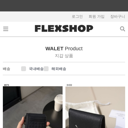
콘
텐
츠
로그인
회원 가입
장바구니
해외배송 관련 공지사항 필독
로
건
너
뛰
WALET
Product
기
지갑 상품
국내배송
해외배송
배송