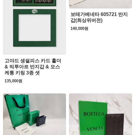
보테가베네타 605721 반지
갑(최상위버전)
140,000
원
고야드 생쉴피스 카드 홀더
& 빅투아르 반지갑 & 모스
케통 키링 3종 셋
135,000
원