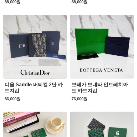
88,000
원
88,000
원
디올 Saddle 버티컬 2단 카
보테가 보네타 인트레치아
드지갑
토 카드지갑
86,000
원
76,000
원