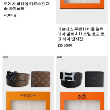
로에베 클래식 카프스킨 퍼
즐 바이폴드
78,000
원
에르메스 무광 H 버틀 블랙
레더 벨트 & H 스틸 로고 토
고 레더 반지갑
135,000
원