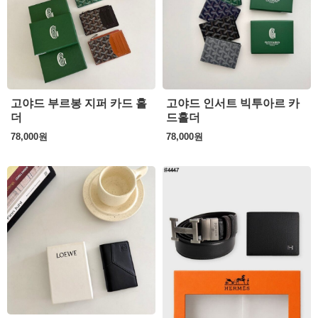
고야드 부르봉 지퍼 카드 홀
고야드 인서트 빅투아르 카
더
드홀더
78,000
원
78,000
원