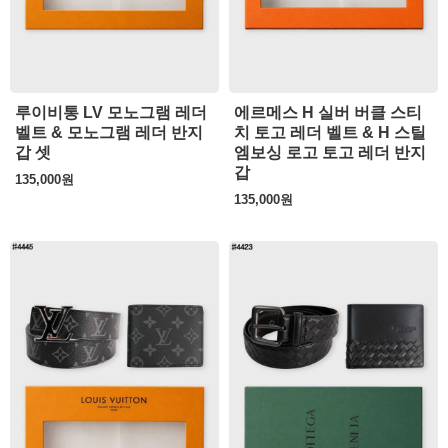
루이비통 LV 모노그램 레더
에르메스 H 실버 버클 스티
벨트 & 모노그램 레더 반지
치 토고 레더 벨트 & H 스틸
갑 셋
엠보싱 로고 토고 레더 반지
갑
135,000
원
135,000
원