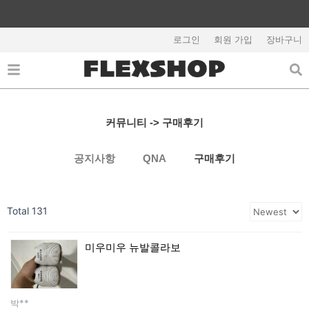
콘
텐
회원가입시 5,000원 쿠폰지급
츠
로그인
회원 가입
장바구니
로
건
너
뛰
기
커뮤니티 -> 구매후기
공지사항
QNA
구매후기
Total 131
미우미우 뉴발콜라보
박**