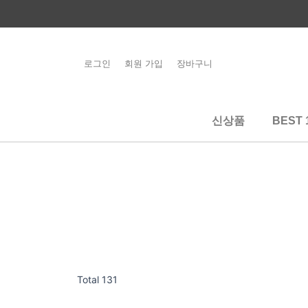
콘
텐
츠
로
로그인
회원 가입
장바구니
회원가입시 5,000
건
원 쿠폰지급
너
뛰
신상품
BEST 
기
Total 131