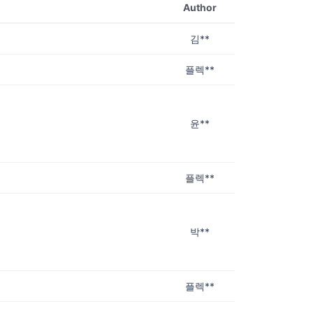
Author
김**
플렉**
윤**
플렉**
박**
플렉**