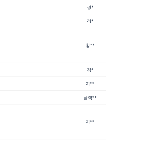
경*
경*
황**
경*
지**
플렉**
지**