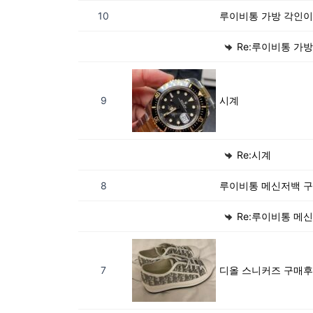
10
루이비통 가방 각인이
Re:루이비통 가
9
시계
Re:시계
8
루이비통 메신저백 
Re:루이비통 메
7
디올 스니커즈 구매