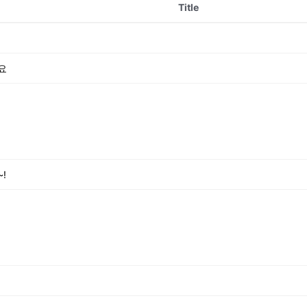
Title
요
!