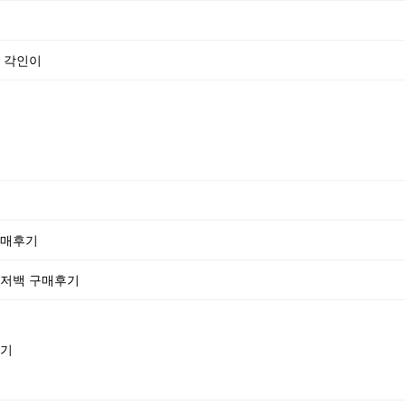
방 각인이
구매후기
신저백 구매후기
후기