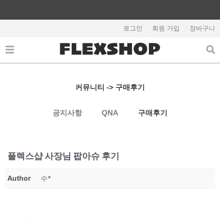
콘
텐
회원가입시 5,000원 쿠폰지급
츠
로그인
회원 가입
장바구니
로
건
너
뛰
기
커뮤니티 -> 구매후기
공지사항
QNA
구매후기
플렉스샵 사장님 팝아슈 후기
Author
수*