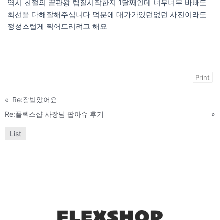
역시 친절의 끝판왕 렙질시작한지 1달째인데 너무너무 바빠도
최선을 다해잘해주십니다 덕분에 대가가있던없던 사진이라도
정성스럽게 찍어드리려고 해요 !
Print
«
Re:잘받았어요
Re:플렉스샵 사장님 팝아슈 후기
»
List