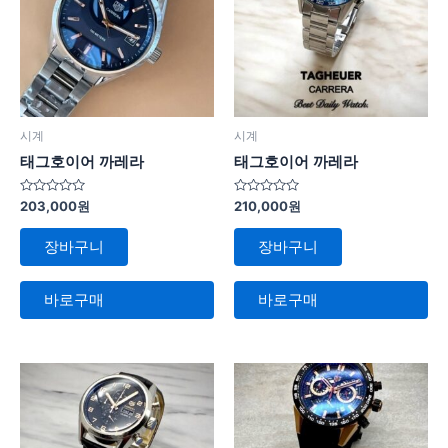
시계
시계
태그호이어 까레라
태그호이어 까레라
5
5
203,000
원
210,000
원
중
중
에
에
서
서
장바구니
장바구니
0
0
로
로
평
평
가
가
바로구매
바로구매
됨
됨