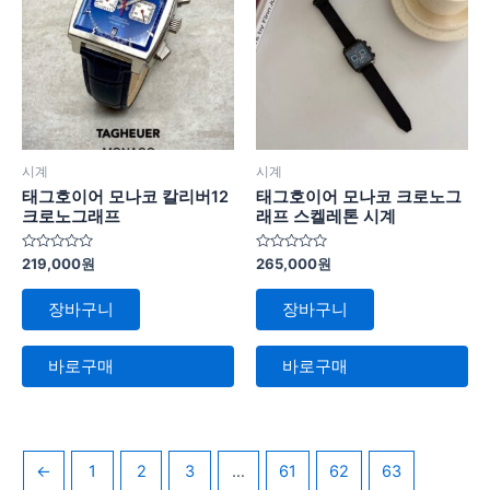
시계
시계
태그호이어 모나코 칼리버12
태그호이어 모나코 크로노그
크로노그래프
래프 스켈레톤 시계
5
5
219,000
원
265,000
원
중
중
에
에
서
서
장바구니
장바구니
0
0
로
로
평
평
가
가
바로구매
바로구매
됨
됨
←
1
2
3
…
61
62
63