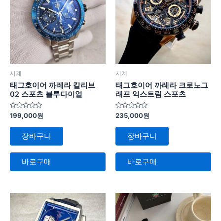
시계
시계
태그호이어 까레라 칼리브
태그호이어 까레라 크로노그
02 스포츠 블루다이얼
래프 익스트림 스포츠
5
5
199,000
원
235,000
원
중
중
에
에
서
서
장바구니
장바구니
0
0
로
로
평
평
가
가
바로구매
바로구매
됨
됨