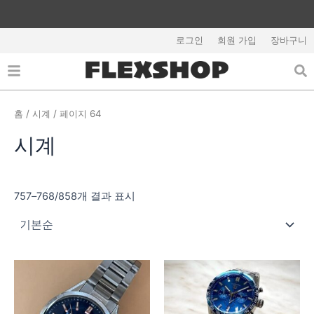
콘
텐
츠
로그인
회원 가입
장바구니
로
건
너
뛰
홈
/
시계
/ 페이지 64
기
시계
757–768/858개 결과 표시