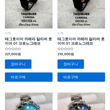
시계
시계
태그호이어 까레라 칼리버 호
태그호이어 까레라 칼리버 호
이어 01 크로노그래프
이어 01 크로노그래프
5
5
221,000
원
210,000
원
중
중
에
에
서
서
장바구니
장바구니
0
0
로
로
평
평
가
가
바로구매
바로구매
됨
됨