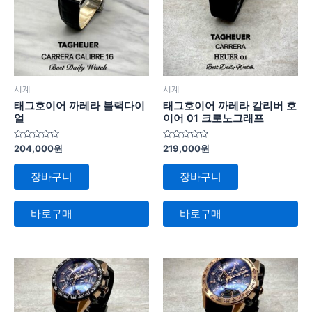
시계
시계
태그호이어 까레라 블랙다이
태그호이어 까레라 칼리버 호
얼
이어 01 크로노그래프
5
5
204,000
원
219,000
원
중
중
에
에
서
서
장바구니
장바구니
0
0
로
로
평
평
가
가
바로구매
바로구매
됨
됨