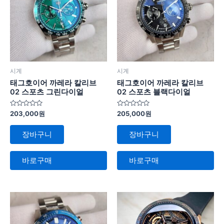
시계
시계
태그호이어 까레라 칼리브
태그호이어 까레라 칼리브
02 스포츠 그린다이얼
02 스포츠 블랙다이얼
5
5
203,000
원
205,000
원
중
중
에
에
서
서
장바구니
장바구니
0
0
로
로
평
평
가
가
바로구매
바로구매
됨
됨