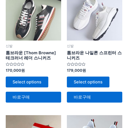
신발
신발
톰브라운 [Thom Browne]
톰브라운 나일론 스프린터 스
테크러너 레더 스니커즈
니커즈
5
5
170,000
원
179,000
원
중
중
에
에
서
서
Select options
Select options
0
0
로
로
평
평
가
가
바로구매
바로구매
됨
됨