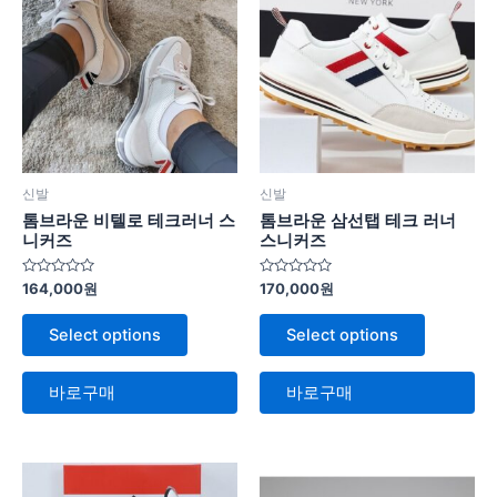
신발
신발
톰브라운 비텔로 테크러너 스
톰브라운 삼선탭 테크 러너
니커즈
스니커즈
5
5
164,000
원
170,000
원
중
중
에
에
서
서
Select options
Select options
0
0
로
로
평
평
가
가
바로구매
바로구매
됨
됨