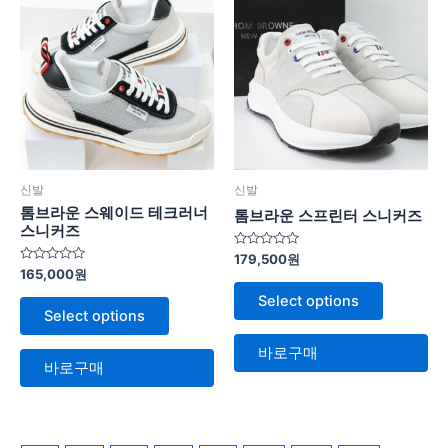
신발
신발
톰브라운 스웨이드 테크러너
톰브라운 스프린터 스니커즈
스니커즈
5
179,500
원
중
5
165,000
원
에
중
서
에
Select options
0
서
Select options
로
0
평
로
가
평
바로구매
됨
가
바로구매
됨