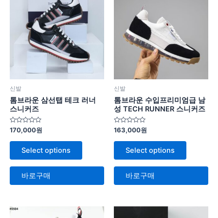
신발
신발
톰브라운 삼선탭 테크 러너
톰브라운 수입프리미엄급 남
스니커즈
성 TECH RUNNER 스니커즈
5
5
170,000
원
163,000
원
중
중
에
에
서
서
Select options
Select options
0
0
로
로
평
평
가
가
바로구매
바로구매
됨
됨