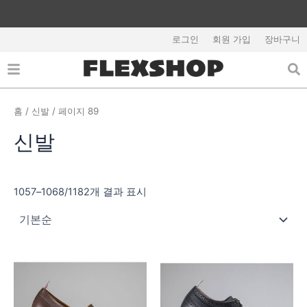
콘
텐
츠
로그인
회원 가입
장바구니
로
건
너
뛰
홈
/
신발
/ 페이지 89
기
신발
1057–1068/1182개 결과 표시