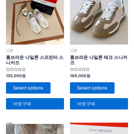
신발
신발
톰브라운 나일론 스프린터 스
톰브라운 나일론 테크 스니커
니커즈
즈
5
5
155,000
원
169,000
원
중
중
에
에
서
서
Select options
Select options
0
0
로
로
평
평
가
가
바로구매
바로구매
됨
됨