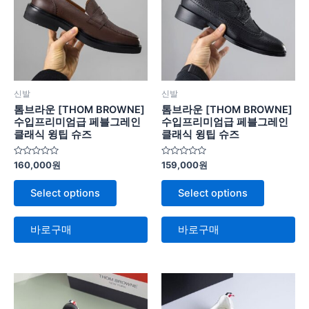
신발
신발
톰브라운 [THOM BROWNE]
톰브라운 [THOM BROWNE]
수입프리미엄급 페블그레인
수입프리미엄급 페블그레인
클래식 윙팁 슈즈
클래식 윙팁 슈즈
5
5
160,000
원
159,000
원
중
중
에
에
서
서
Select options
Select options
0
0
로
로
평
평
가
가
바로구매
바로구매
됨
됨