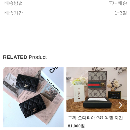
배송방법
국내배송
배송기간
1~3일
RELATED
Product
구찌 오디피아 GG 여권 지갑
구찌 오디피아 GG 카드지갑
81,000
원
73,000
원