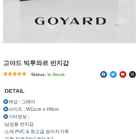
고야드 빅투와르 반지갑
F
T
Y
I
Status:
In Stock
a
w
o
n
c
i
u
s
e
t
t
t
b
t
u
a
o
e
b
g
DETAIL
o
r
e
r
k
a
m
색상 : 그레이
사이즈 : W11cm x H9cm
기타정보 :
-남성용 반지갑
-소재 PVC & 최고급 송아지가죽
-포켓 지폐2/카드8/보조2