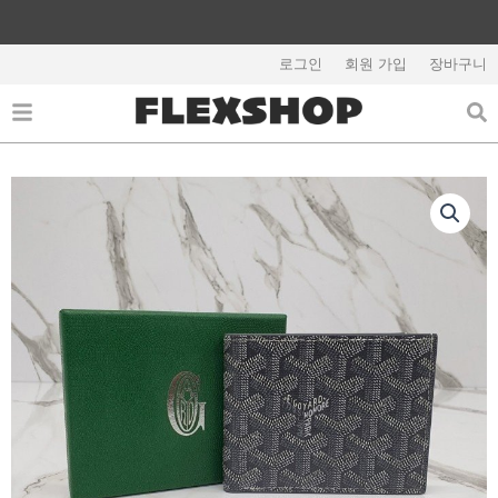
콘
텐
해외배송 관련 공지사항 필독
츠
로그인
회원 가입
장바구니
로
건
너
뛰
기