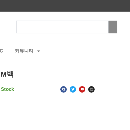
Search
C
커뮤니티
GM백
F
T
Y
I
 Stock
a
w
o
n
c
i
u
s
e
t
t
t
b
t
u
a
o
e
b
g
o
r
e
r
k
a
m