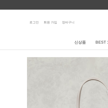
콘
텐
츠
로
로그인
회원 가입
장바구니
해외배송 관련 공
건
지사항 필독
너
뛰
신상품
BEST 
기