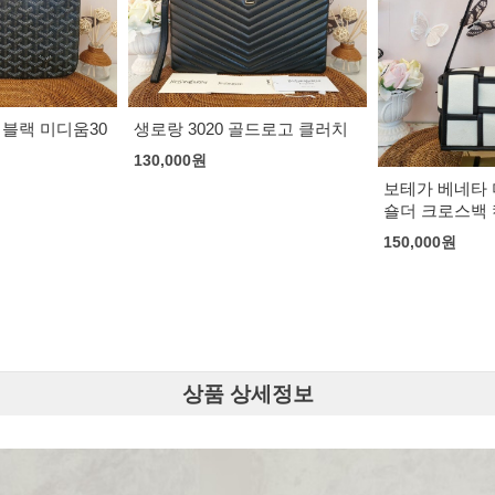
골드로고 클러치
지방시 4G 버
로스백
165,000
원
보테가 베네타 미니 카세트백
숄더 크로스백 캔버스/블랙
150,000
원
상품 상세정보