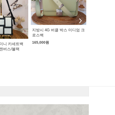
클 박스 미디엄 크
고야드 G4500
클러치
보테가 베네타 카세트백
108,000
원
151,000
원