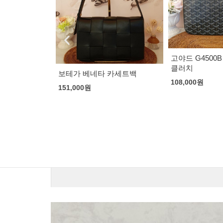
고야드 G4500B 블랙 미디움30
생로랑 3020 
클러치
130,000
원
카세트백
108,000
원