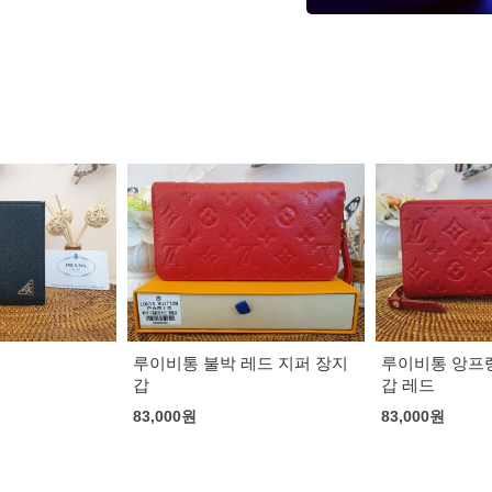
레드 지퍼 장지
루이비통 앙프렝뜨 지퍼 장지
루이비통 월릿 
갑 레드
지갑 브라운
83,000
원
73,000
원