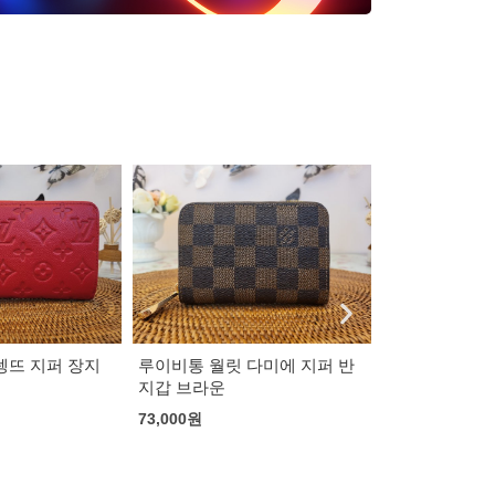
다미에 지퍼 반
프라다 반지갑
78,000
원
샤넬 클래식 플랩 카드지갑
78,000
원