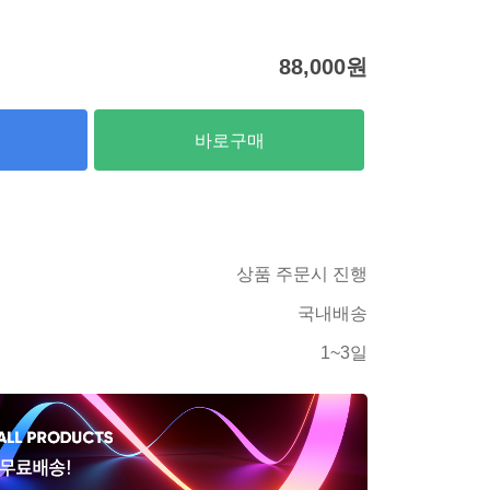
88,000
원
바로구매
상품 주문시 진행
국내배송
1~3일