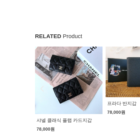
RELATED
Product
프라다 반지갑
루이비통 불박 
갑
78,000
원
83,000
원
랩 카드지갑