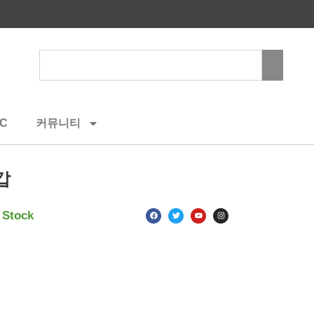
Search
C
커뮤니티
갑
F
T
Y
I
 Stock
a
w
o
n
c
i
u
s
e
t
t
t
b
t
u
a
o
e
b
g
o
r
e
r
k
a
m