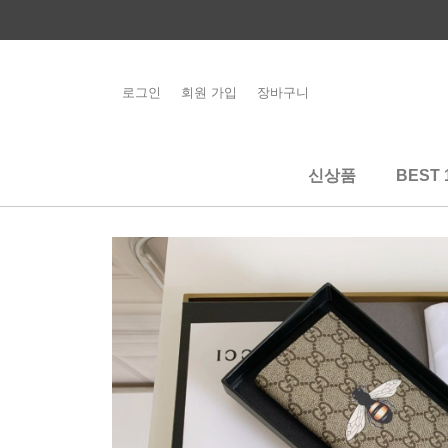
콘
텐
츠
로
로그인
회원 가입
장바구니
해외배송 관련 공
건
지사항 필독
너
뛰
신상품
BEST 
기