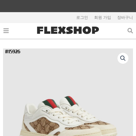
콘
텐
해외배송 관련 공지사항 필독
츠
로그인
회원 가입
장바구니
로
건
너
뛰
기