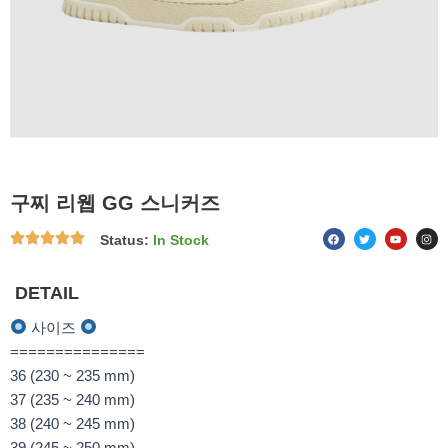
구찌 리웹 GG 스니커즈
F
T
Y
I
Status:
In Stock
a
w
o
n
c
i
u
s
e
t
t
t
b
t
u
a
o
e
b
g
DETAIL
o
r
e
r
k
a
m
사이즈
===============
36 (230 ~ 235 mm)
37 (235 ~ 240 mm)
38 (240 ~ 245 mm)
39 (245 ~ 250 mm)