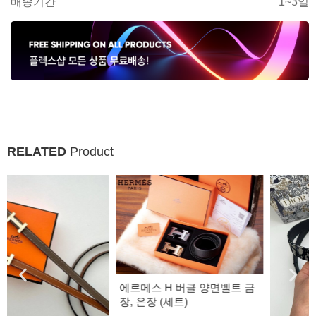
배송기간
1~3일
RELATED
Product
에르메스 H 버클 양면벨트 금
장, 은장 (세트)