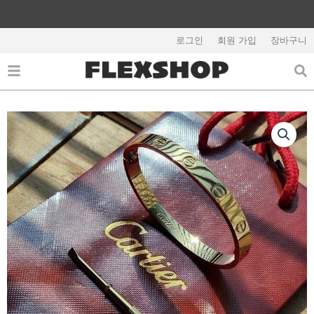
콘
텐
해외배송 관련 공지사항 필독
츠
로그인
회원 가입
장바구니
로
건
너
뛰
기