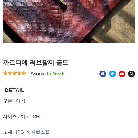
까르띠에 러브팔찌 골드
F
T
Y
I
Status:
In Stock
a
w
o
n
c
i
u
s
e
t
t
t
b
t
u
a
o
e
b
g
DETAIL
o
r
e
r
k
a
m
구분 : 여성
사이즈 : 여 17 CM
소재 : IPG 써지컬스틸