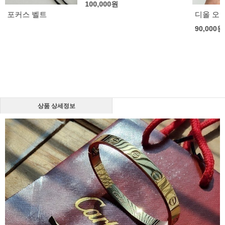
100,000
원
디올 오블리크 30 몽테뉴 벨트
90,000
원
상품 상세정보