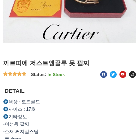
까르띠에 저스트앵끌루 못 팔찌
F
T
Y
I
Status:
In Stock
a
w
o
n
c
i
u
s
e
t
t
t
b
t
u
a
o
e
b
g
DETAIL
o
r
e
r
k
a
m
색상 : 로즈골드
사이즈 : 17호
기타정보 :
-여성용 팔찌
-소재 써지컬스틸
-폭 4mm