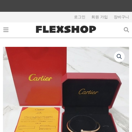
콘
텐
해외배송 관련 공지사항 필독
츠
로그인
회원 가입
장바구니
로
건
너
뛰
기