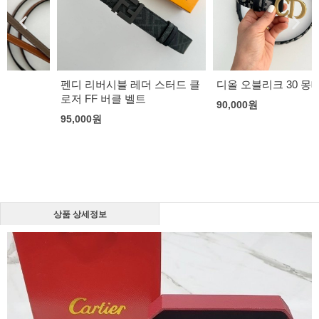
펜디 리버시블 레더 스터드 클
디올 오블리크 30 몽테뉴 벨트
로저 FF 버클 벨트
90,000
원
95,000
원
상품 상세정보