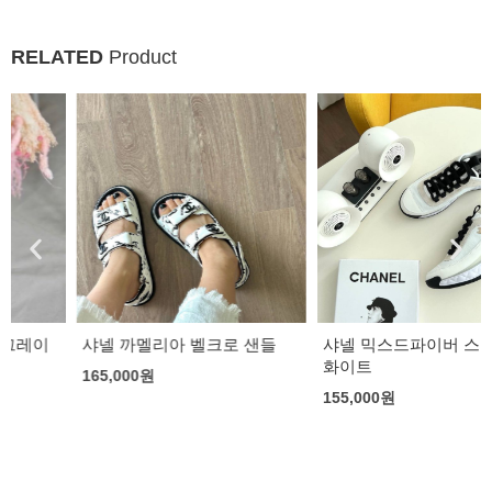
RELATED
Product
샤넬 까멜리아 벨크로 샌들
샤넬 믹스드파이버 스니커즈
화이트
165,000
원
155,000
원