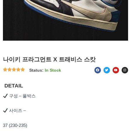
나이키 프라그먼트 X 트래비스 스캇
F
T
Y
I
Status:
In Stock
a
w
o
n
c
i
u
s
e
t
t
t
b
t
u
a
o
e
b
g
DETAIL
o
r
e
r
k
a
m
구성 – 풀박스
사이즈 –
37 (230-235)