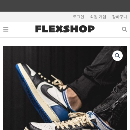
콘
텐
해외배송 관련 공지사항 필독
츠
로그인
회원 가입
장바구니
로
건
너
뛰
기