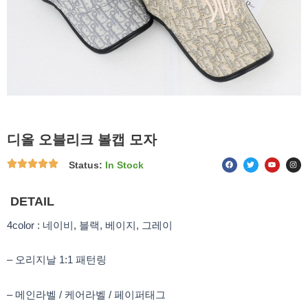
디올 오블리크 볼캡 모자
F
T
Y
I
Status:
In Stock
a
w
o
n
c
i
u
s
e
t
t
t
b
t
u
a
o
e
b
g
DETAIL
o
r
e
r
k
a
m
4color : 네이비, 블랙, 베이지, 그레이
– 오리지날 1:1 패턴링
– 메인라벨 / 케어라벨 / 페이퍼태그