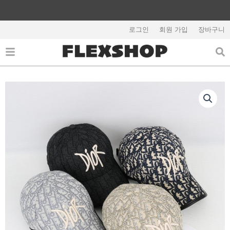
콘
텐
해외배송 관련 공지사항 필독
츠
로그인
회원 가입
장바구니
로
건
너
뛰
기