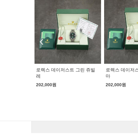
트 그린 쥬빌
로렉스 데이저스트 쥬빌레 로
브라이틀링 슈
마
우레탄 밴드
202,000
원
220,000
원