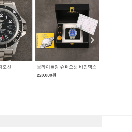
퍼오션 바인덱스
로렉스 데이저스트 그린 쥬빌
로렉스 데이저
레
마
202,000
원
202,000
원