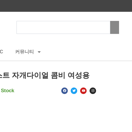
Search
C
커뮤니티
트 자개다이얼 콤비 여성용
F
T
Y
I
 Stock
a
w
o
n
c
i
u
s
e
t
t
t
b
t
u
a
o
e
b
g
o
r
e
r
k
a
m