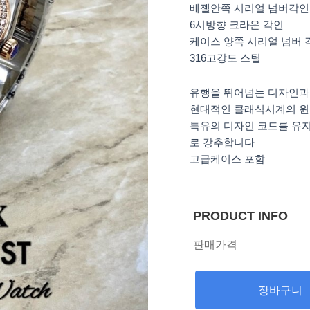
베젤안쪽 시리얼 넘버각인
6시방향 크라운 각인
케이스 양쪽 시리얼 넘버 
316고강도 스틸
유행을 뛰어넘는 디자인과
현대적인 클래식시계의 원
특유의 디자인 코드를 유
로 강추합니다
고급케이스 포함
PRODUCT INFO
판매가격
장바구니