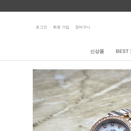
콘
텐
츠
로
로그인
회원 가입
장바구니
해외배송 관련 공
건
지사항 필독
너
뛰
신상품
BEST 
기