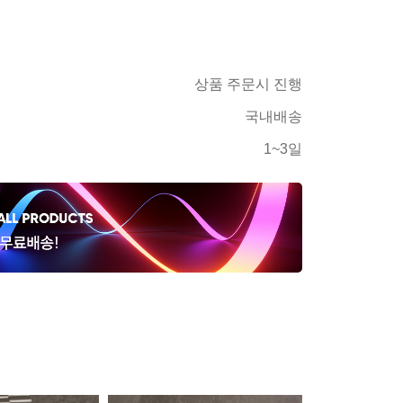
상품 주문시 진행
국내배송
1~3일