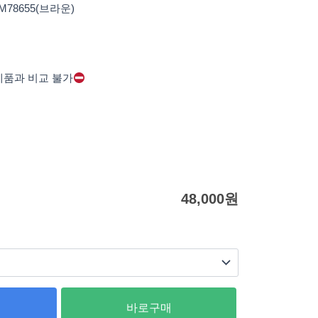
 M78655(브라운)
제품과 비교 불가
48,000
원
바로구매