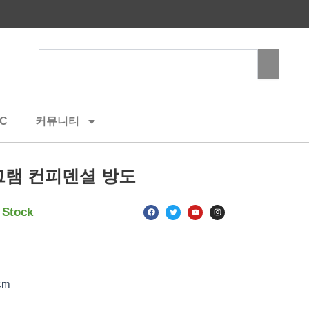
Search
C
커뮤니티
그램 컨피덴셜 방도
F
T
Y
I
 Stock
a
w
o
n
c
i
u
s
e
t
t
t
b
t
u
a
o
e
b
g
o
r
e
r
k
a
m
cm