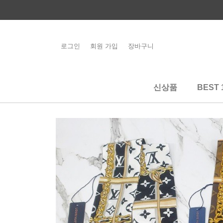
콘
텐
츠
로
로그인
회원 가입
장바구니
해외배송 관련 공
건
지사항 필독
너
뛰
신상품
BEST 
기