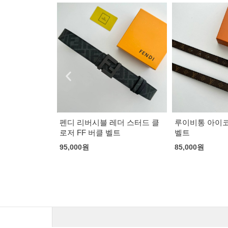
루이비통 브라운
90,000
원
레더 스터드 클
루이비통 아이코닉 리버시블
벨트
벨트
85,000
원