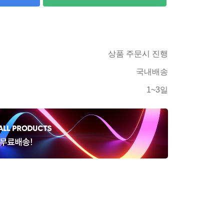
상품 주문시 진행
국내배송
1~3일