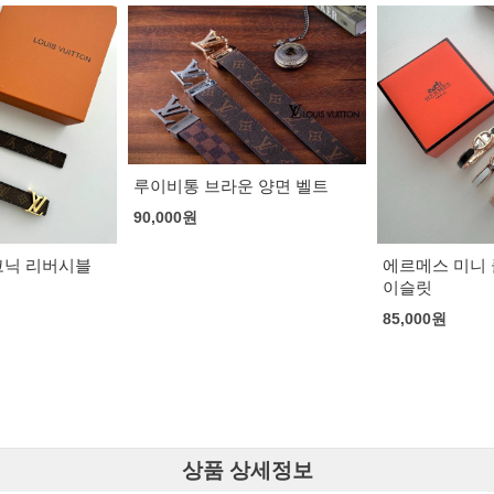
 양면 벨트
에르메스 미니 클릭 샹달 브레
샤넬 에어팟 
이슬릿
블랙
85,000
원
101,000
원
상품 상세정보