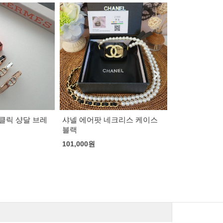
네크리스 케이스
펜디 리버시블 레더 스터드 클
루이비통 아이
로저 FF 버클 벨트
벨트
95,000
원
85,000
원