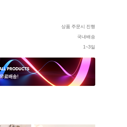
상품 주문시 진행
국내배송
1~3일