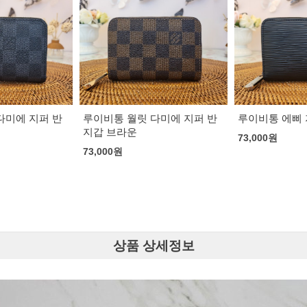
다미에 지퍼 반
루이비통 월릿 다미에 지퍼 반
루이비통 에삐
지갑 브라운
73,000
원
73,000
원
상품 상세정보