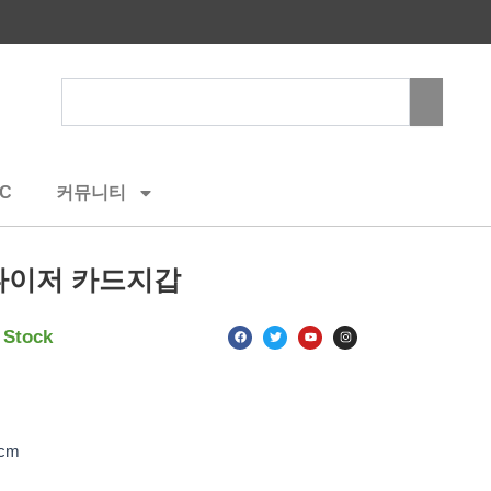
Search
C
커뮤니티
나이저 카드지갑
F
T
Y
I
 Stock
a
w
o
n
c
i
u
s
e
t
t
t
b
t
u
a
o
e
b
g
o
r
e
r
k
a
m
1cm