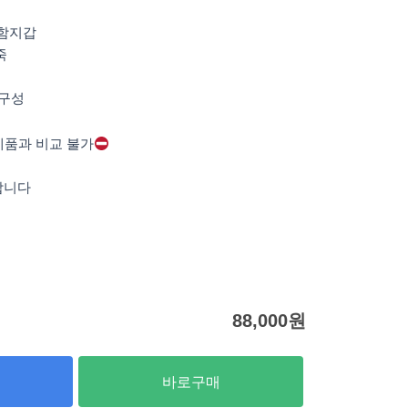
명함지갑
죽
풀구성
제품과 비교 불가
합니다
88,000
원
바로구매