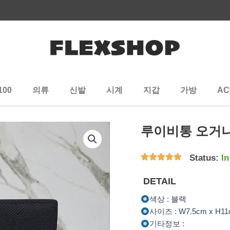
100
의류
신발
시계
지갑
가방
AC
루이비통 오거
Status:
In
DETAIL
색상 : 블랙
사이즈 : W7.5cm x H1
기타정보 :