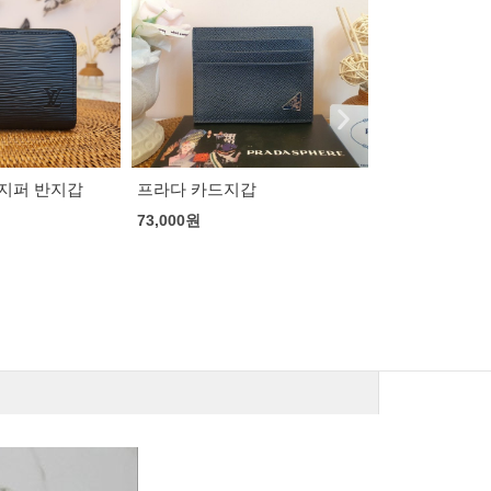
 지퍼 반지갑
프라다 카드지갑
루이비통 불박
갑
73,000
원
83,000
원