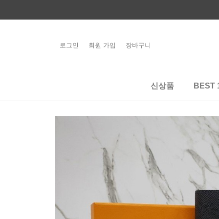
콘
텐
츠
로
로그인
회원 가입
장바구니
해외배송 관련 공
건
지사항 필독
너
뛰
신상품
BEST 
기