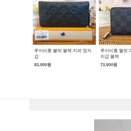
루이비통 불박 블랙 지퍼 장지
루이비통 월릿 
갑
지갑 블랙
83,000
원
73,000
원