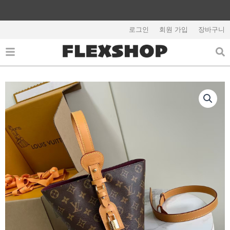
콘
텐
해외배송 관련 공지사항 필독
츠
로그인
회원 가입
장바구니
로
건
너
뛰
기