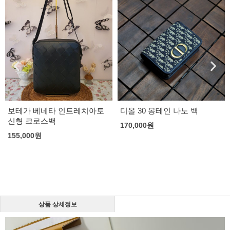
보테가 베네타 인트레치아토
디올 30 몽테인 나노 백
신형 크로스백
170,000
원
155,000
원
상품 상세정보