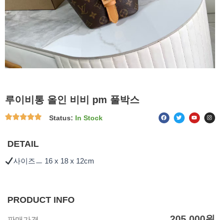
루이비통 올인 비비 pm 풀박스
F
T
Y
I
Status:
In Stock
a
w
o
n
c
i
u
s
e
t
t
t
b
t
u
a
o
e
b
g
DETAIL
o
r
e
r
k
a
m
사이즈ㅡ 16 x 18 x 12cm
PRODUCT INFO
205,000
원
판매가격