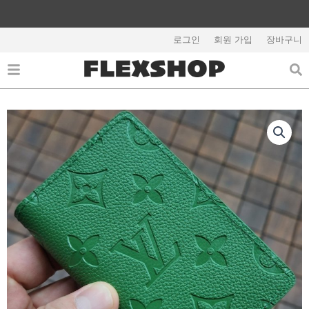
콘
텐
해외배송 관련 공지사항 필독
츠
로그인
회원 가입
장바구니
로
건
너
뛰
기