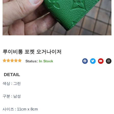
루이비통 포켓 오거나이저
F
T
Y
I
Status:
In Stock
a
w
o
n
c
i
u
s
e
t
t
t
b
t
u
a
o
e
b
g
DETAIL
o
r
e
r
k
a
m
색상 : 그린
구분 : 남성
사이즈 : 11cm x 8cm