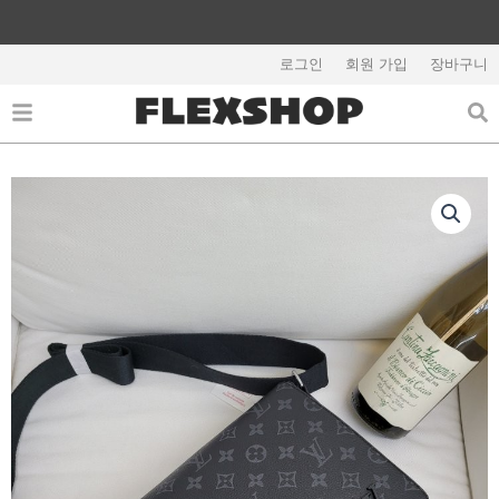
콘
텐
해외배송 관련 공지사항 필독
츠
로그인
회원 가입
장바구니
로
건
너
뛰
기