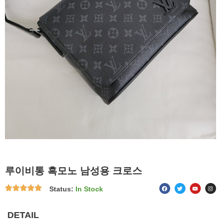
루이비통 흑모노 남성용 크로스
F
T
Y
I
Status:
In Stock
a
w
o
n
c
i
u
s
e
t
t
t
b
t
u
a
o
e
b
g
DETAIL
o
r
e
r