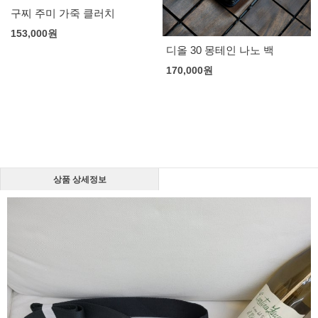
구찌 주미 가죽 클러치
153,000
원
디올 30 몽테인 나노 백
170,000
원
상품 상세정보