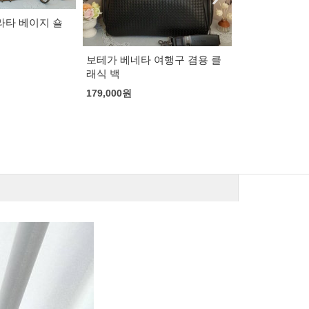
셀린느 트리오페 버티컬 카바
스 미니백
150,000
원
보테가 베네타
여행구 겸용 클
씨그레스
169,000
원