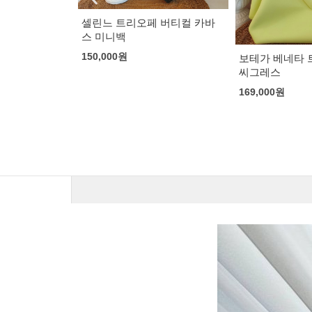
 버티컬 카바
구찌 주미 가죽
153,000
원
보테가 베네타 트라이앵글백
씨그레스
169,000
원