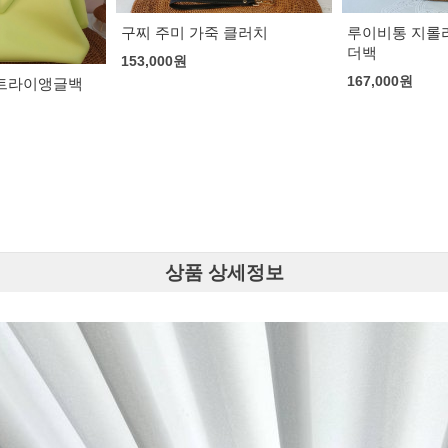
 클러치
루이비통 지롤라타 베이지 숄
더백
167,000
원
보테가 베네타 
래식 백
179,000
원
상품 상세정보