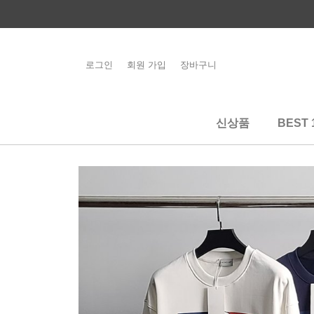
콘
텐
츠
로
로그인
회원 가입
장바구니
해외배송 관련 공
건
지사항 필독
너
뛰
신상품
BEST 
기