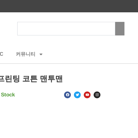
Search
C
커뮤니티
프린팅 코튼 맨투맨
F
T
Y
I
 Stock
a
w
o
n
c
i
u
s
e
t
t
t
b
t
u
a
o
e
b
g
o
r
e
r
k
a
m