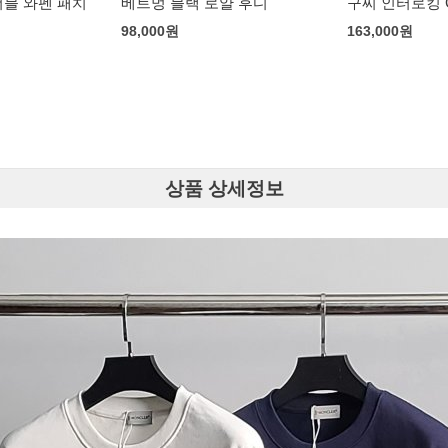
얄 후디
구찌 인터로킹 G 클러치
보테가 베네타 
래식 백
163,000
원
179,000
원
상품 상세정보