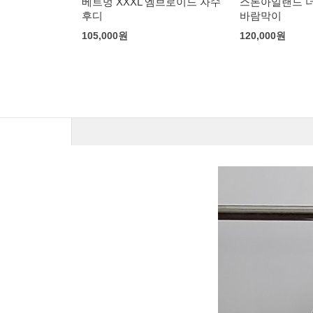
엠브로이드 자수
스톤아일랜드 더블 와펜 패치
베트멍 블랙 로
바람막이
98,000
원
120,000
원