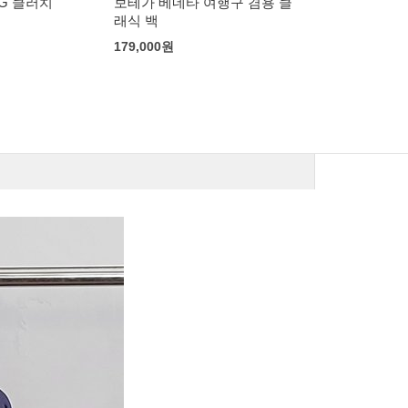
여행구 겸용 클
베트멍 XXXL 엠브로이드 자수
스톤아일랜드 
후디
바람막이
105,000
원
120,000
원