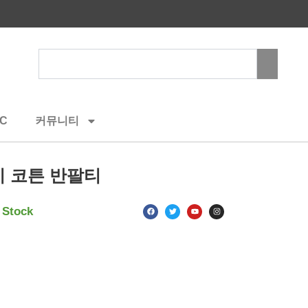
Search
C
커뮤니티
 코튼 반팔티
F
T
Y
I
 Stock
a
w
o
n
c
i
u
s
e
t
t
t
b
t
u
a
o
e
b
g
o
r
e
r
k
a
m