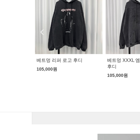
고 후디
베트멍 XXXL 엠브로이드 자수
미우미우 플리스
후디
125,000
원
105,000
원