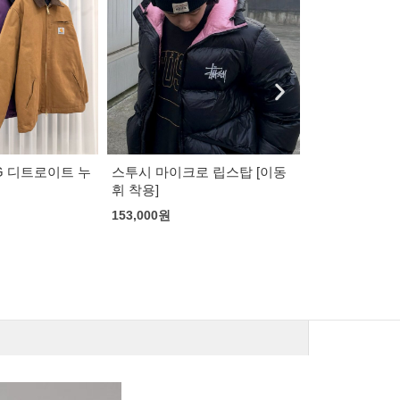
베트멍 리퍼 로고 후디
베트멍 XXXL
 립스탑 [이동
후디
105,000
원
105,000
원