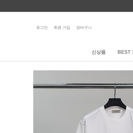
콘
텐
츠
로
로그인
회원 가입
장바구니
해외배송 관련 공
건
지사항 필독
너
뛰
신상품
BEST 
기