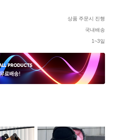
상품 주문시 진행
국내배송
1~3일