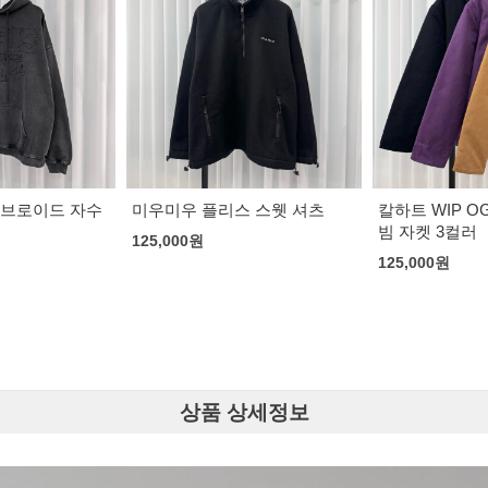
 스웻 셔츠
칼하트 WIP OG 디트로이트 누
스투시 마이크로
빔 자켓 3컬러
휘 착용]
125,000
원
153,000
원
상품 상세정보