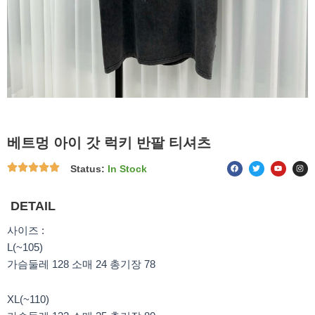
베트멍 아이 갓 럭키 반팔 티셔츠
F
T
Y
I
Status:
In Stock
a
w
o
n
c
i
u
s
e
t
t
t
b
t
u
a
o
e
b
g
DETAIL
o
r
e
r
k
a
m
사이즈 :
L(~105)
가슴둘레 128 소매 24 총기장 78
XL(~110)