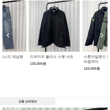
미우미우 플리스 스웻 셔츠
스톤아일랜드 더블 와펜 패치
바람막이
125,000
원
120,000
원
상품 상세정보