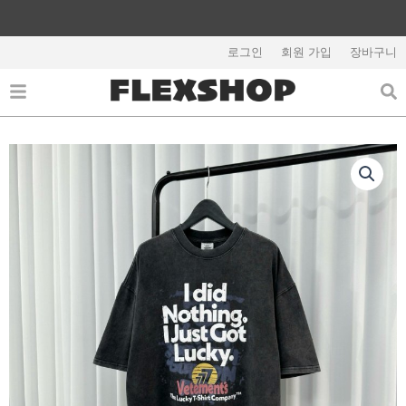
콘
텐
해외배송 관련 공지사항 필독
츠
로그인
회원 가입
장바구니
로
건
너
뛰
기