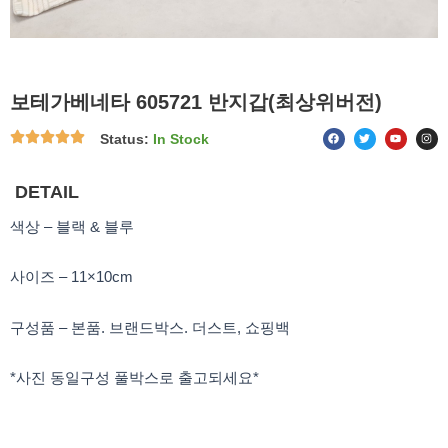
보테가베네타 605721 반지갑(최상위버전)
F
T
Y
I
Status:
In Stock
a
w
o
n
c
i
u
s
e
t
t
t
b
t
u
a
o
e
b
g
DETAIL
o
r
e
r
k
a
m
색상 – 블랙 & 블루
사이즈 – 11×10cm
구성품 – 본품. 브랜드박스. 더스트, 쇼핑백
*사진 동일구성 풀박스로 출고되세요*