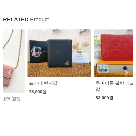
RELATED
Product
프라다 반지갑
루이비통 불박 레드 지퍼 장지
갑
78,000
원
83,000
원