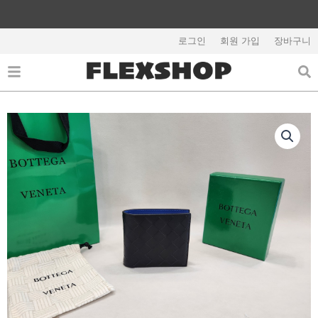
콘
텐
츠
로그인
회원 가입
장바구니
해외배송 관련 공지사항 필독
로
건
너
뛰
기