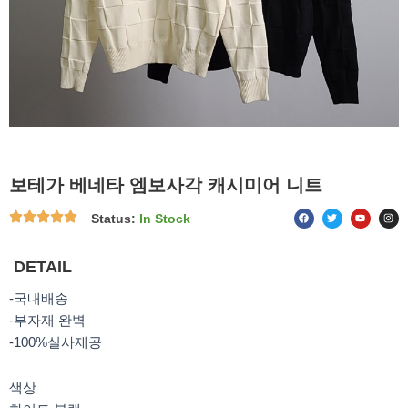
보테가 베네타 엠보사각 캐시미어 니트
F
T
Y
I
Status:
In Stock
a
w
o
n
c
i
u
s
e
t
t
t
b
t
u
a
o
e
b
g
DETAIL
o
r
e
r
k
a
m
-국내배송
-부자재 완벽
-100%실사제공
색상