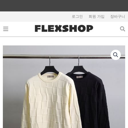
콘
텐
해외배송 관련 공지사항 필독
츠
로그인
회원 가입
장바구니
로
건
너
뛰
기