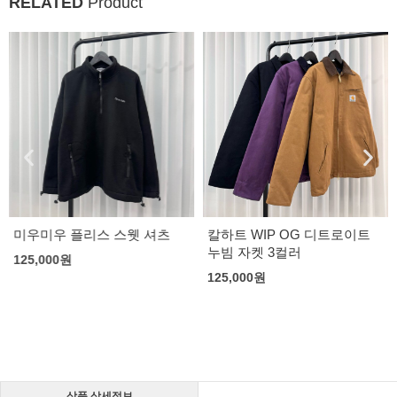
RELATED
Product
미우미우 플리스 스웻 셔츠
칼하트 WIP OG 디트로이트
누빔 자켓 3컬러
125,000
원
125,000
원
상품 상세정보