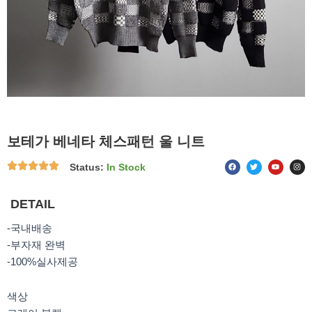
보테가 베네타 체스패턴 울 니트
F
T
Y
I
Status:
In Stock
a
w
o
n
c
i
u
s
e
t
t
t
b
t
u
a
o
e
b
g
DETAIL
o
r
e
r
k
a
m
-국내배송
-부자재 완벽
-100%실사제공
색상