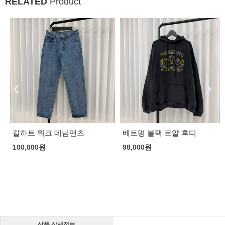
RELATED
Product
칼하트 워크 데님팬츠
베트멍 블랙 로얄 후디
100,000
원
98,000
원
상품 상세정보