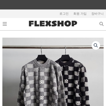
콘
텐
해외배송 관련 공지사항 필독
츠
로그인
회원 가입
장바구니
로
건
너
뛰
기