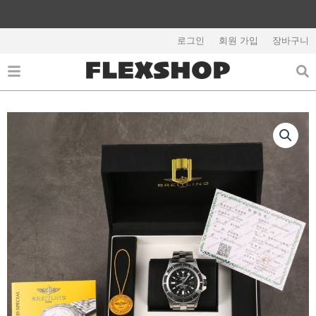
콘
텐
해외배송 관련 공지사항 필독
츠
로그인
회원 가입
장바구니
로
건
너
뛰
기