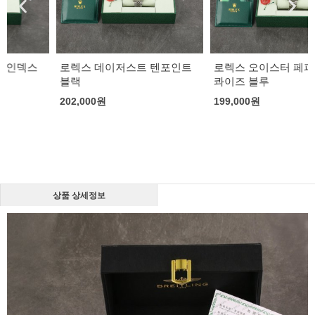
로렉스 데이저스트 텐포인트
로렉스 오이스터 페퍼츄얼 더
블랙
콰이즈 블루
202,000
원
199,000
원
상품 상세정보