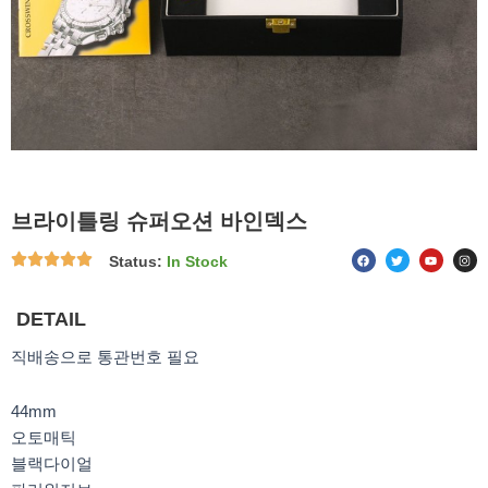
브라이틀링 슈퍼오션 바인덱스
F
T
Y
I
Status:
In Stock
a
w
o
n
c
i
u
s
e
t
t
t
b
t
u
a
o
e
b
g
DETAIL
o
r
e
r
k
a
m
직배송으로 통관번호 필요
44mm
오토매틱
블랙다이얼