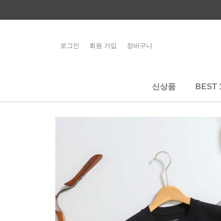
콘
텐
츠
로
로그인
회원 가입
장바구니
해외배송 관련 공
건
지사항 필독
너
뛰
신상품
BEST 
기