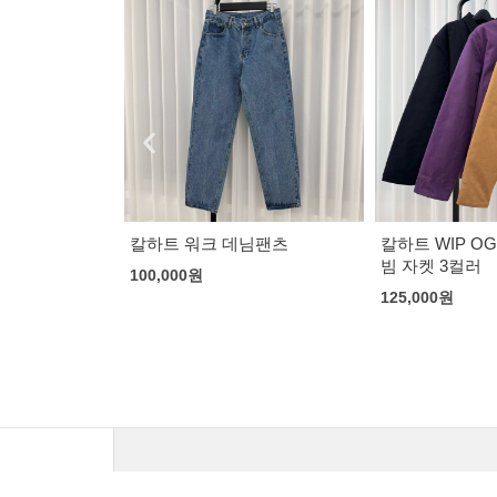
님팬츠
칼하트 WIP OG 디트로이트 누
구찌 인터로킹 
빔 자켓 3컬러
랙
125,000
원
163,000
원