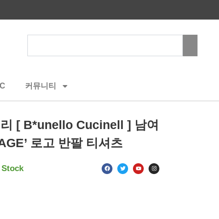
Search
C
커뮤니티
B*unello Cucinell ] 남여
TAGE’ 로고 반팔 티셔츠
F
T
Y
I
 Stock
a
w
o
n
c
i
u
s
e
t
t
t
b
t
u
a
o
e
b
g
o
r
e
r
k
a
m