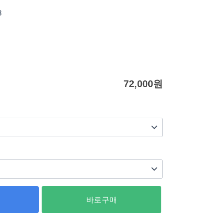
8
72,000
원
바로구매