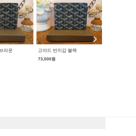
 블랙
칼하트 워크 데님팬츠
칼하트 WIP 
빔 자켓 3컬러
100,000
원
125,000
원