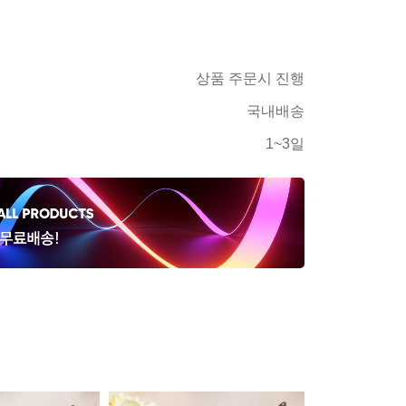
상품 주문시 진행
국내배송
1~3일