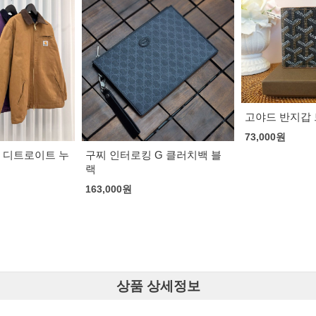
고야드 반지갑 브라운
고야드 반지갑
73,000
원
73,000
원
G 클러치백 블
상품 상세정보