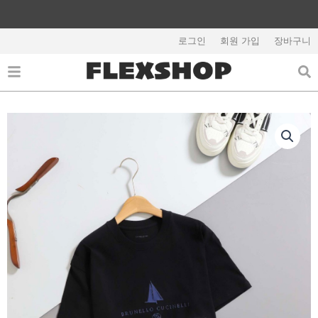
콘
텐
해외배송 관련 공지사항 필독
츠
로그인
회원 가입
장바구니
로
건
너
뛰
기