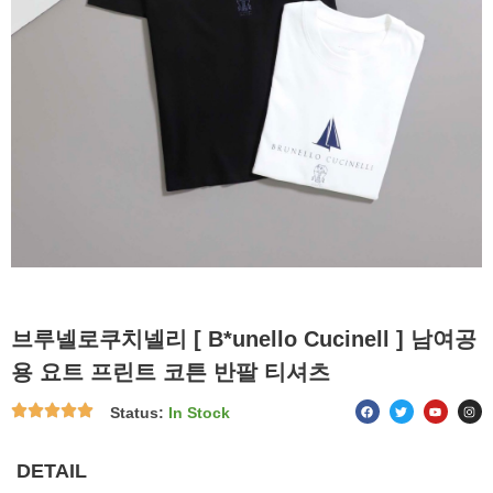
브루넬로쿠치넬리 [ B*unello Cucinell ] 남여공
용 요트 프린트 코튼 반팔 티셔츠
F
T
Y
I
Status:
In Stock
a
w
o
n
c
i
u
s
e
t
t
t
b
t
u
a
o
e
b
g
DETAIL
o
r
e
r
k
a