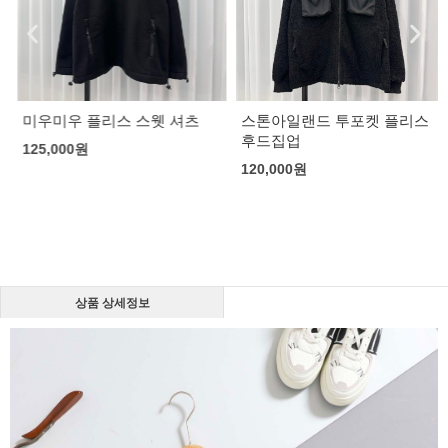
미우미우 플리스 스웻 셔츠
스톤아일랜드 투포켓 플리스
후드집업
125,000
원
120,000
원
상품 상세정보