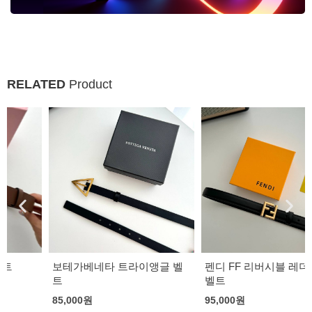
RELATED
Product
보테가베네타 트라이앵글 벨
펜디 FF 리버시블 레더 여성
트
벨트
85,000
원
95,000
원