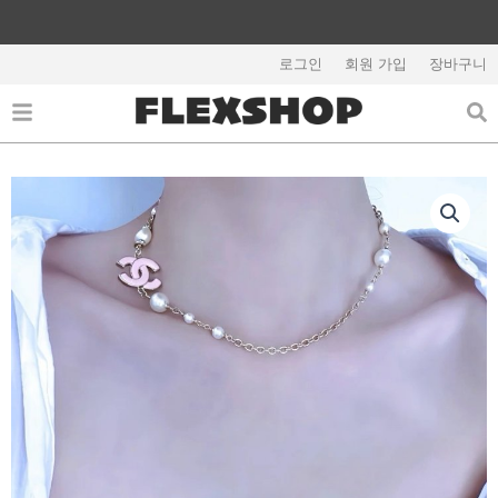
콘
텐
해외배송 관련 공지사항 필독
츠
로그인
회원 가입
장바구니
로
건
너
뛰
기