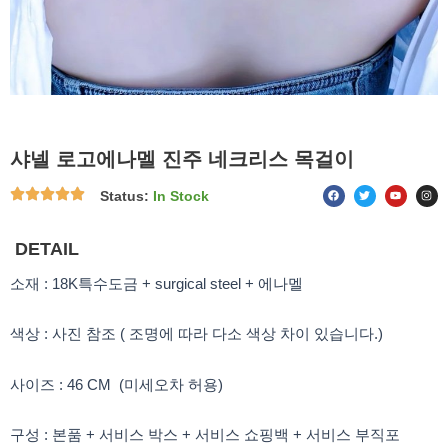
샤넬 로고에나멜 진주 네크리스 목걸이
F
T
Y
I
Status:
In Stock
a
w
o
n
c
i
u
s
e
t
t
t
b
t
u
a
o
e
b
g
DETAIL
o
r
e
r
k
a
m
소재 : 18K특수도금 + surgical steel + 에나멜
색상 : 사진 참조 ( 조명에 따라 다소 색상 차이 있습니다.)
사이즈 : 46 CM (미세오차 허용)
구성 : 본품 + 서비스 박스 + 서비스 쇼핑백 + 서비스 부직포