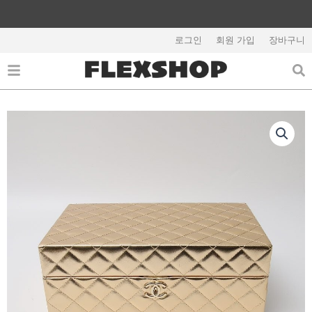
콘
텐
해외배송 관련 공지사항 필독
츠
로그인
회원 가입
장바구니
로
건
너
뛰
기