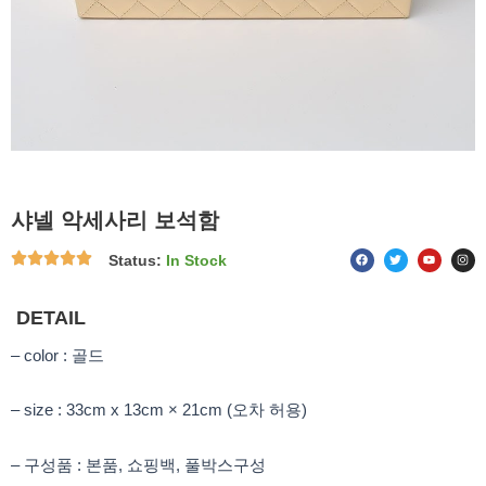
샤넬 악세사리 보석함
F
T
Y
I
Status:
In Stock
a
w
o
n
c
i
u
s
e
t
t
t
b
t
u
a
o
e
b
g
DETAIL
o
r
e
r
k
a
m
– color : 골드
– size : 33cm x 13cm × 21cm (오차 허용)
– 구성품 : 본품, 쇼핑백, 풀박스구성