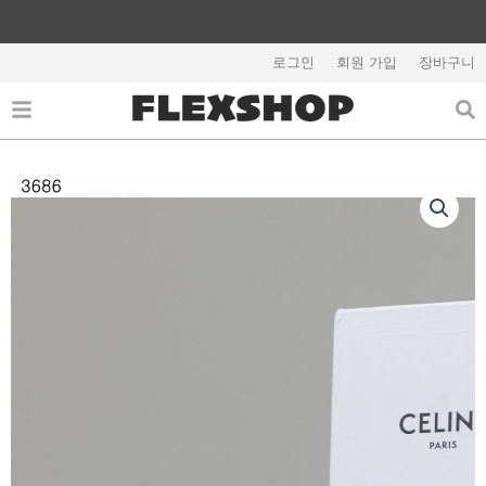
콘
텐
해외배송 관련 공지사항 필독
츠
로그인
회원 가입
장바구니
로
건
너
뛰
기