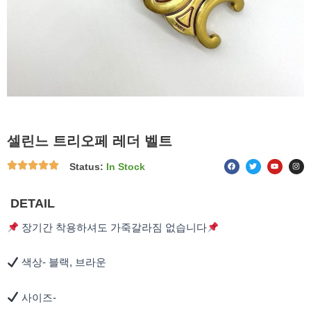
셀린느 트리오페 레더 벨트
F
T
Y
I
Status:
In Stock
a
w
o
n
c
i
u
s
e
t
t
t
b
t
u
a
o
e
b
g
DETAIL
o
r
e
r
k
a
m
장기간 착용하셔도 가죽갈라짐 없습니다
색상- 블랙, 브라운
사이즈-