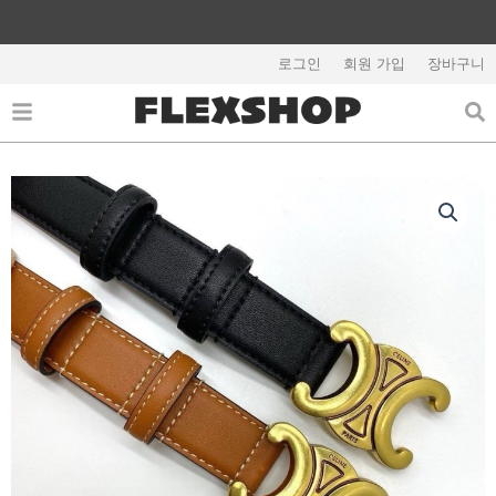
콘
텐
해외배송 관련 공지사항 필독
츠
로그인
회원 가입
장바구니
로
건
너
뛰
기