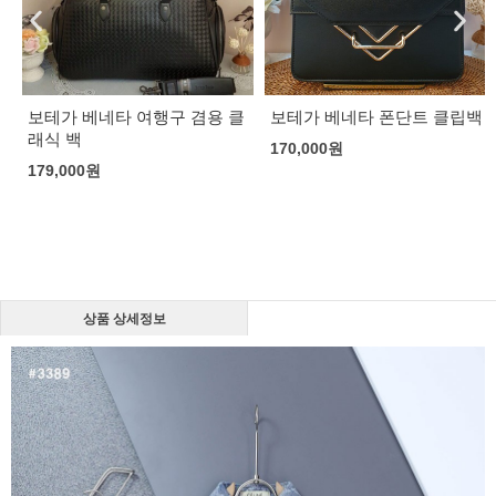
보테가 베네타 여행구 겸용 클
보테가 베네타 폰단트 클립백
래식 백
170,000
원
179,000
원
상품 상세정보