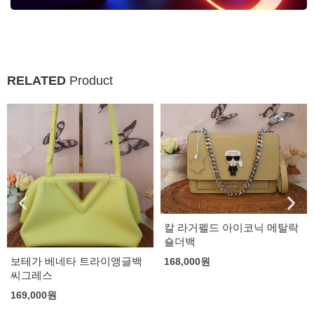
RELATED
Product
칼 라거펠드 아이코닉 메탈락
숄더백
보테가 베네타 트라이앵글백
168,000
원
씨그레스
169,000
원