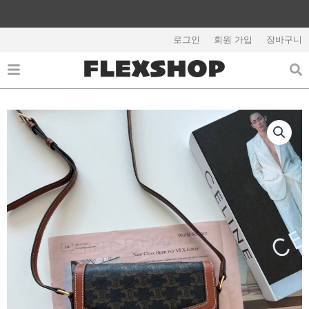
콘
텐
해외배송 관련 공지사항 필독
츠
로그인
회원 가입
장바구니
로
건
너
뛰
기