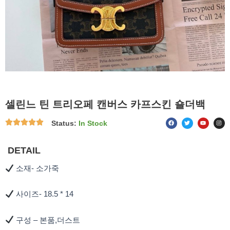
셀린느 틴 트리오페 캔버스 카프스킨 숄더백
F
T
Y
I
Status:
In Stock
a
w
o
n
c
i
u
s
e
t
t
t
b
t
u
a
o
e
b
g
DETAIL
o
r
e
r
k
a
m
소재- 소가죽
사이즈- 18.5 * 14
구성 – 본품,더스트