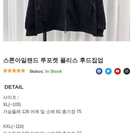
스톤아일랜드 투포켓 플리스 후드집업
F
T
Y
I
Status:
In Stock
a
w
o
n
c
i
u
s
e
t
t
t
b
t
u
a
o
e
b
g
DETAIL
o
r
e
r
k
a
m
사이즈 :
XL(~105)
가슴둘레 126 어깨 및 소매 81 총기장 75
XXL(~110)