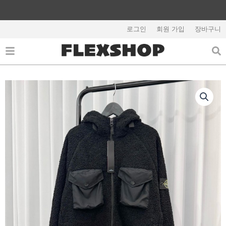
콘
텐
해외배송 관련 공지사항 필독
츠
로그인
회원 가입
장바구니
로
건
너
뛰
기