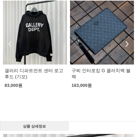
갤러리 디파트먼트 센터 로고
구찌 인터로킹 G 클러치백 블
후드 (기모)
랙
83,000
원
163,000
원
상품 상세정보