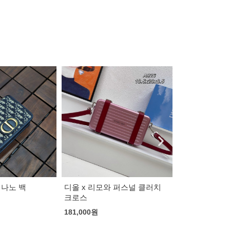
 퍼스널 클러치
미우미우 플리스 스웻 셔츠
스톤아일랜드 
후드집업
125,000
원
120,000
원