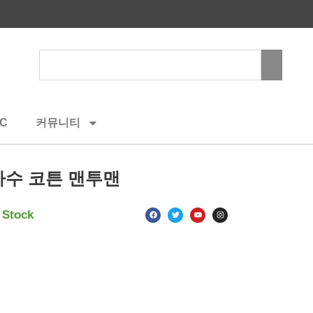
Search
C
커뮤니티
수 코튼 맨투맨
F
T
Y
I
 Stock
a
w
o
n
c
i
u
s
e
t
t
t
b
t
u
a
o
e
b
g
o
r
e
r
k
a
m