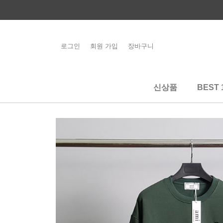
콘
텐
츠
로
로그인
회원 가입
장바구니
해외배송 관련 공
건
지사항 필독
너
뛰
신상품
BEST 
기