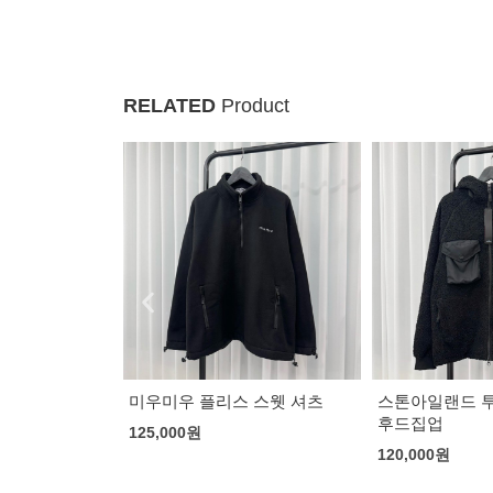
RELATED
Product
 스웻 셔츠
스톤아일랜드 투포켓 플리스
갤러리 디파트먼
후드집업
후드 (기모)
120,000
원
83,000
원