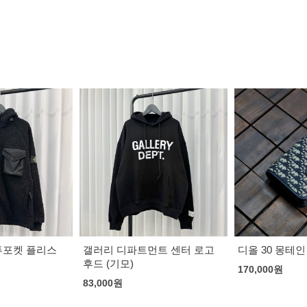
트 센터 로고
디올 30 몽테인 나노 백
디올 x 리모와
크로스
170,000
원
181,000
원