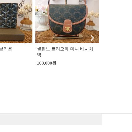
페 미니 베사체
칼하트 워크 데님팬츠
셀린느 웨스트
로이드 웨슬리
100,000
원
105,000
원