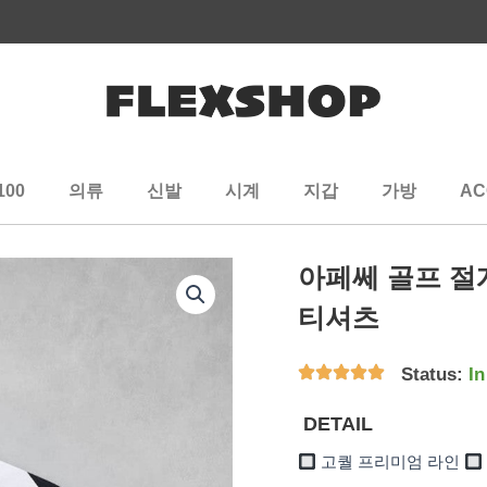
100
의류
신발
시계
지갑
가방
AC
아페쎄 골프 절
티셔츠
Status:
In
DETAIL
고퀄 프리미엄 라인