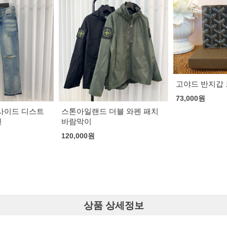
고야드 반지갑 브라운
셀린느 트리오
백
73,000
원
163,000
원
블 와펜 패치
상품 상세정보