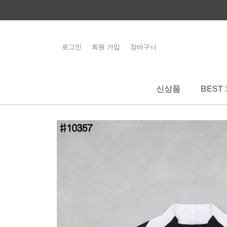
콘
텐
츠
로
로그인
회원 가입
장바구니
해외배송 관련 공
건
지사항 필독
너
뛰
신상품
BEST 
기