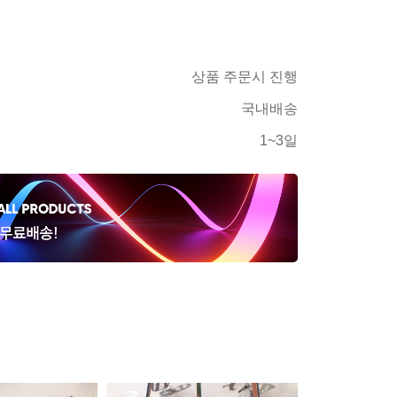
상품 주문시 진행
국내배송
1~3일