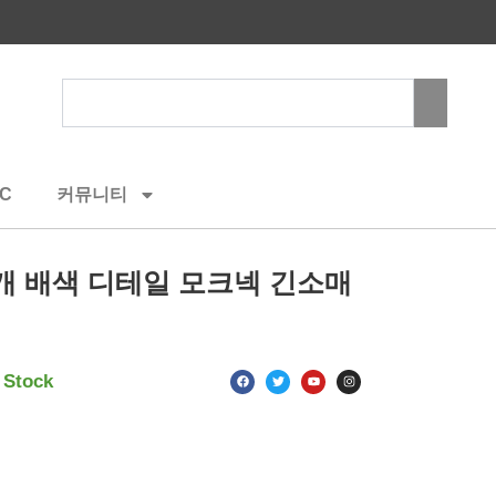
Search
C
커뮤니티
개 배색 디테일 모크넥 긴소매
F
T
Y
I
 Stock
a
w
o
n
c
i
u
s
e
t
t
t
b
t
u
a
o
e
b
g
o
r
e
r
k
a
m