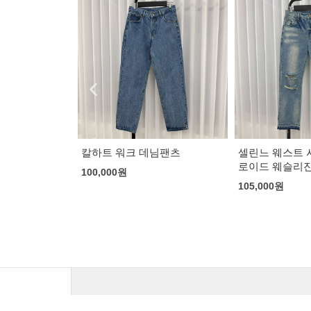
님팬츠
셀린느 웨스트 사이드 디스트
스톤아일랜드 더
로이드 웨슬리진
바람막이
105,000
원
120,000
원