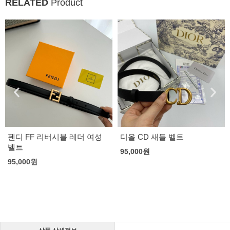
RELATED
Product
펜디 FF 리버시블 레더 여성
디올 CD 새들 벨트
벨트
95,000
원
95,000
원