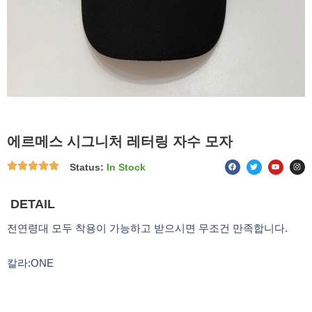
에르메스 시그니처 레터링 자수 모자
F
T
Y
I
Status:
In Stock
a
w
o
n
c
i
u
s
e
t
t
t
b
t
u
a
o
e
b
g
DETAIL
o
r
e
r
k
a
m
전연령대 모두 착용이 가능하고 받으시면 무조건 만족합니다.
칼라:ONE