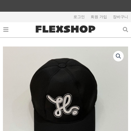
콘
텐
츠
로그인
회원 가입
장바구니
로
건
너
뛰
기