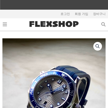
콘
텐
해외배송 관련 공지사항 필독
츠
로그인
회원 가입
장바구니
로
건
너
뛰
기