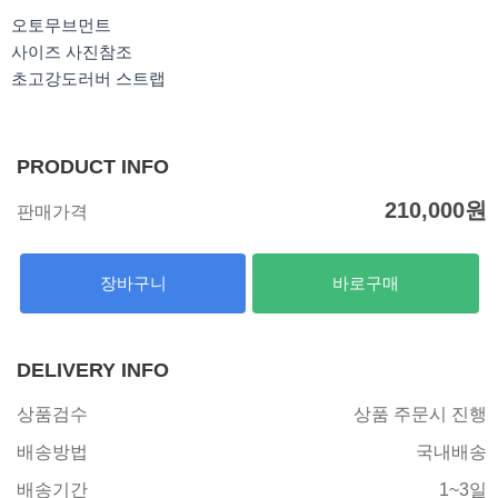
k
a
m
오토무브먼트
사이즈 사진참조
초고강도러버 스트랩
PRODUCT INFO
210,000
원
판매가격
장바구니
바로구매
DELIVERY INFO
상품검수
상품 주문시 진행
배송방법
국내배송
배송기간
1~3일