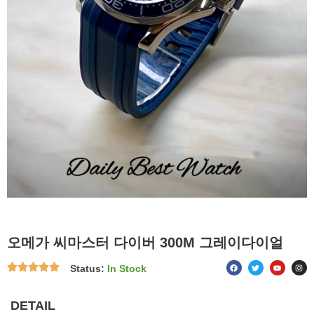
오메가 씨마스터 다이버 300M 그레이다이얼
F
T
Y
I
Status:
In Stock
a
w
o
n
c
i
u
s
e
t
t
t
b
t
u
a
o
e
b
g
DETAIL
o
r
e
r