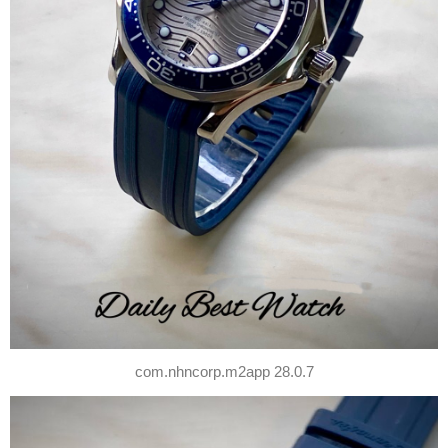
com.nhncorp.m2app 28.0.7