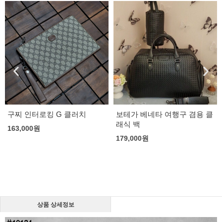
구찌 인터로킹 G 클러치
보테가 베네타 여행구 겸용 클
래식 백
163,000
원
179,000
원
상품 상세정보