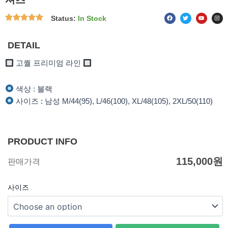
F
T
Y
I
Status:
In Stock
a
w
o
n
c
i
u
s
e
t
t
t
b
t
u
a
o
e
b
g
DETAIL
o
r
e
r
k
a
m
고퀄 프리미엄 라인
색상 : 블랙
사이즈 : 남성 M/44(95), L/46(100), XL/48(105), 2XL/50(110)
PRODUCT INFO
115,000
원
판매가격
사이즈