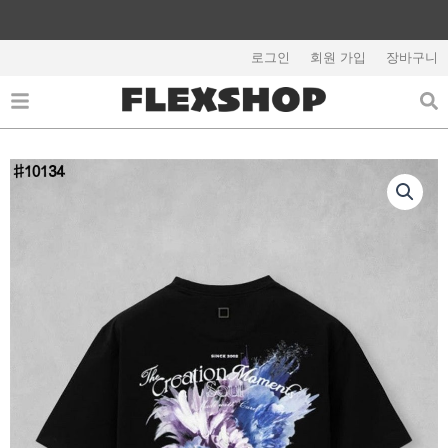
콘
텐
해외배송 관련 공지사항 필독
츠
로그인
회원 가입
장바구니
로
건
너
뛰
기