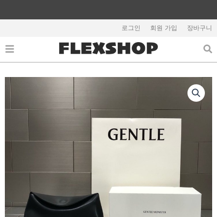
콘
텐
해외배송 관련 공지사항 필독
츠
로그인
회원 가입
장바구니
로
건
너
뛰
기