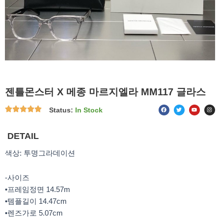
젠틀몬스터 X 메종 마르지엘라 MM117 글라스
F
T
Y
I
Status:
In Stock
a
w
o
n
c
i
u
s
e
t
t
t
b
t
u
a
o
e
b
g
DETAIL
o
r
e
r
k
a
m
색상: 투명그라데이션
-사이즈
•프레임정면 14.57m
•템플길이 14.47cm
•렌즈가로 5.07cm