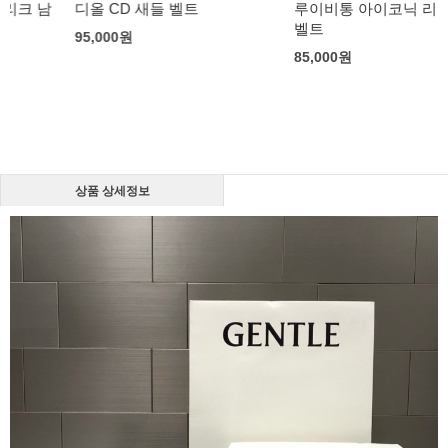
디올 CD 새들 벨트
루이비통 아이코닉 리버시블
벨트
95,000
원
85,000
원
상품 상세정보