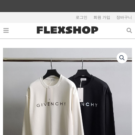
콘
텐
해외배송 관련 공지사항 필독
츠
로그인
회원 가입
장바구니
로
건
너
뛰
기