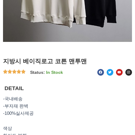
지방시 베이직로고 코튼 맨투맨
F
T
Y
I
Status:
In Stock
a
w
o
n
c
i
u
s
e
t
t
t
b
t
u
a
o
e
b
g
DETAIL
o
r
e
r
k
a
m
-국내배송
-부자재 완벽
-100%실사제공
색상