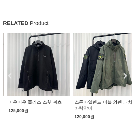
RELATED
Product
미우미우 플리스 스웻 셔츠
스톤아일랜드 더블 와펜 패치
바람막이
125,000
원
120,000
원