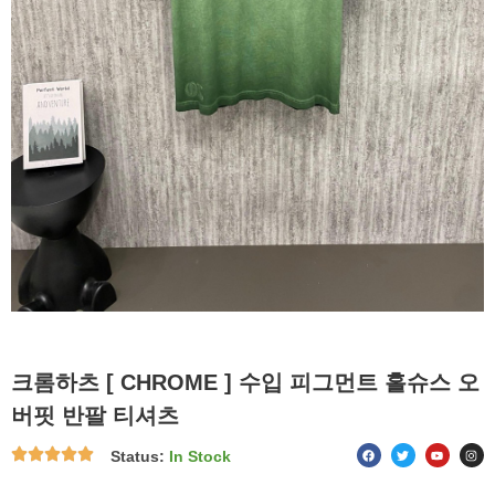
크롬하츠 [ CHROME ] 수입 피그먼트 홀슈스 오
버핏 반팔 티셔츠
F
T
Y
I
Status:
In Stock
a
w
o
n
c
i
u
s
e
t
t
t