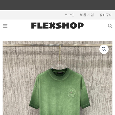
콘
텐
해외배송 관련 공지사항 필독
츠
로그인
회원 가입
장바구니
로
건
너
뛰
기