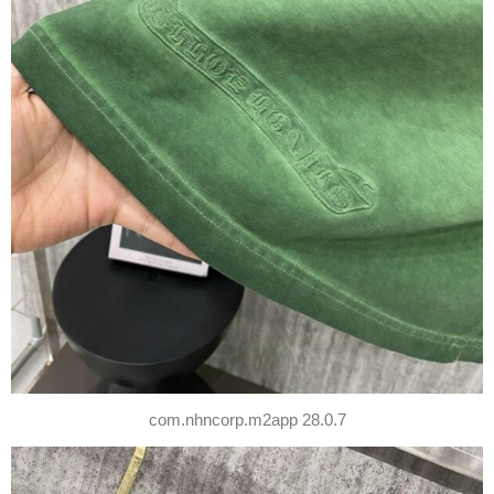
com.nhncorp.m2app 28.0.7