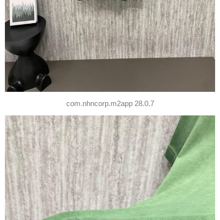
com.nhncorp.m2app 28.0.7