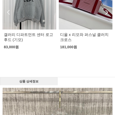
갤러리 디파트먼트 센터 로고
디올 x 리모와 퍼스널 클러치
후드 (기모)
크로스
83,000
원
181,000
원
상품 상세정보