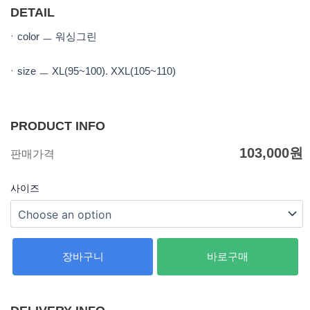
b
t
u
a
o
e
b
g
DETAIL
o
r
e
r
k
a
m
ㆍcolor ㅡ 워싱그린
ㆍsize ㅡ XL(95~100). XXL(105~110)
PRODUCT INFO
103,000
원
판매가격
사이즈
장바구니
바로구매