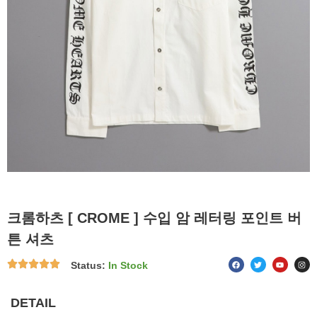
크롬하츠 [ CROME ] 수입 암 레터링 포인트 버
튼 셔츠
F
T
Y
I
Status:
In Stock
a
w
o
n
c
i
u
s
e
t
t
t
b
t
u
a
o
e
b
g
DETAIL
o
r
e
r
k
a