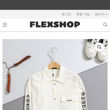
콘
텐
해외배송 관련 공지사항 필독
츠
로그인
회원 가입
장바구니
로
건
너
뛰
기