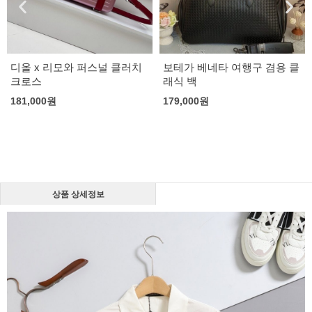
디올 x 리모와 퍼스널 클러치
보테가 베네타 여행구 겸용 클
크로스
래식 백
181,000
원
179,000
원
상품 상세정보