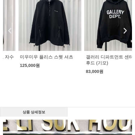
미우미우 플리스 스웻 셔츠
갤러리 디파트먼트 센터 로고
후드 (기모)
125,000
원
83,000
원
상품 상세정보