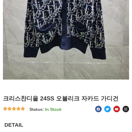
크리스찬디올 24SS 오블리크 자카드 가디건
F
T
Y
I
Status:
In Stock
a
w
o
n
c
i
u
s
e
t
t
t
b
t
u
a
o
e
b
g
DETAIL
o
r
e
r
k
a