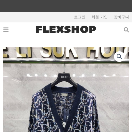
콘
텐
해외배송 관련 공지사항 필독
츠
로그인
회원 가입
장바구니
로
건
너
뛰
기