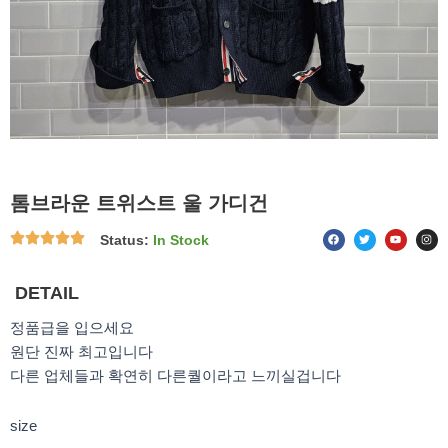
톰브라운 트위스트 울 가디건
F
T
Y
I
Status:
In Stock
a
w
o
n
c
i
u
s
e
t
t
t
b
t
u
a
o
e
b
g
DETAIL
o
r
e
r
k
a
m
정품급을 입으세요
원단 진짜 최고입니다
다른 업체들과 확연히 다른퀄이라고 느끼실겁니다
size