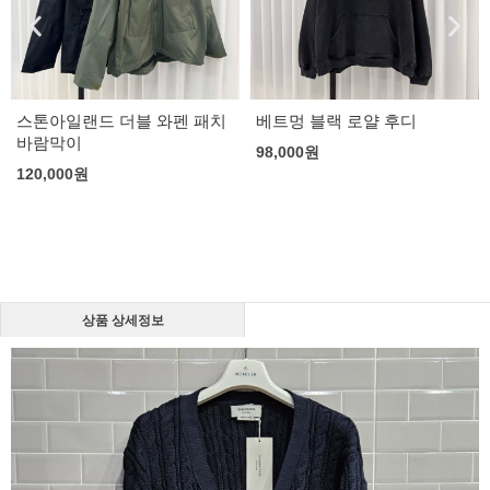
스톤아일랜드 더블 와펜 패치
베트멍 블랙 로얄 후디
바람막이
98,000
원
120,000
원
상품 상세정보