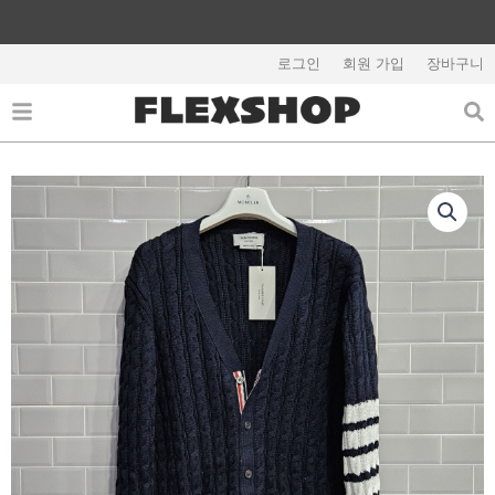
콘
텐
해외배송 관련 공지사항 필독
츠
로그인
회원 가입
장바구니
로
건
너
뛰
기