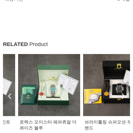
RELATED
Product
로렉스 오이스터 페퍼츄얼 더
브라이틀링 슈퍼오션 우레탄
콰이즈 블루
밴드