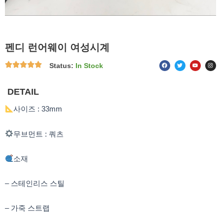
펜디 런어웨이 여성시계
F
T
Y
I
Status:
In Stock
a
w
o
n
c
i
u
s
e
t
t
t
b
t
u
a
o
e
b
g
DETAIL
o
r
e
r
k
a
m
사이즈 : 33mm
무브먼트 : 쿼츠
소재
– 스테인리스 스틸
– 가죽 스트랩