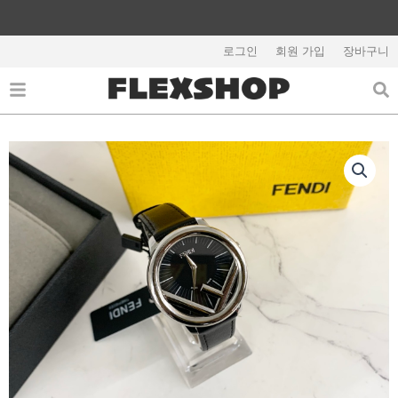
콘
텐
해외배송 관련 공지사항 필독
츠
로그인
회원 가입
장바구니
로
건
너
뛰
기